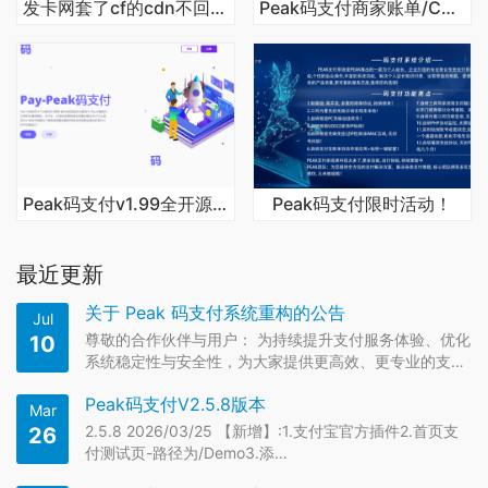
发卡网套了cf的cdn不回调解决方法
Peak码支付商家账单/CK免挂免输永不掉线使用教程
Peak码支付v1.99全开源版本
Peak码支付限时活动！
最近更新
关于 Peak 码支付系统重构的公告
Jul
尊敬的合作伙伴与用户： 为持续提升支付服务体验、优化
10
系统稳定性与安全性，为大家提供更高效、更专业的支付
解…
Peak码支付V2.5.8版本
Mar
2.5.8 2026/03/25 【新增】:1.支付宝官方插件2.首页支
26
付测试页-路径为/Demo3.添…