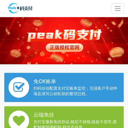
免CK账单
扫码自动配置支付宝账单监控；无须客户手动申
请及填写公钥私钥的繁琐过程。
云端免挂
支付宝最新免挂协议,稳定不掉线,收款不异常,搭
配独家回调机制,稳定不掉单。