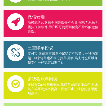
微信云端
新模式iPad微信全国云端去不会异地冻结,站长无
需挂任何软件,用户即可使用到稳定不掉线的微信
云端。
三重账单协议
支付宝.微信三重账单协议稳定不频繁，一秒内发
起100个订单也不担心掉单漏单(码支付也可以像
易支付一样稳定回调了)。
多线程账单回调
多线程Cur检测账单回调,订单回调更加出色,相比
其它码系统效率提高上百倍不止，让你的使用更
加舒适。