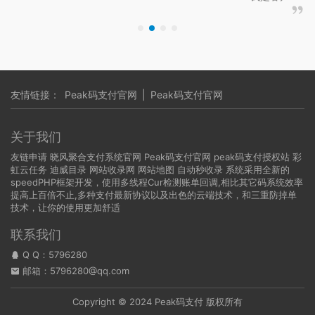
友情链接：
Peak码支付官网
|
Peak码支付官网
关于我们
友链申请
晓风聚合支付系统官网
Peak码支付官网
peak码支付授权站
彩
虹云任务
迪威目录
网站收录网
网站地图
自动秒收录
系统采用全新的
speedPHP框架开发，使用多线程Cur检测账单回调,相比其它码系统效率
提高上百倍不止,多种支付最新协议以及出色的云端技术，和三重防掉单
技术，让你的使用更加舒适
联系我们
Q Q：
5796280
邮箱：5796280@qq.com
Copyright © 2024 Peak码支付 版权所有