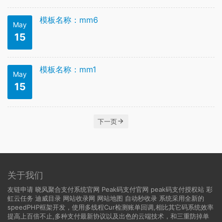
模板名称：mm6
May
15
模板名称：mm1
May
15
下一页
关于我们
友链申请
晓风聚合支付系统官网
Peak码支付官网
peak码支付授权站
彩
虹云任务
迪威目录
网站收录网
网站地图
自动秒收录
系统采用全新的
speedPHP框架开发，使用多线程Cur检测账单回调,相比其它码系统效率
提高上百倍不止,多种支付最新协议以及出色的云端技术，和三重防掉单