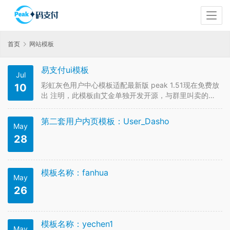
首页
网站模板
易支付ui模板
Jul
彩虹灰色用户中心模板适配最新版 peak 1.51现在免费放
10
出 注明，此模板由艾金单独开发开源，与群里叫卖的同
二开易支付ui88元模板无关。 时间发布的有点急有不足
的望嘴上留情 本模板由aikin_艾金提供转载请告知
第二套用户内页模板：User_Dasho
May
28
模板名称：fanhua
May
26
模板名称：yechen1
May