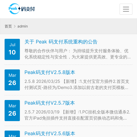
首页
admin
关于 Peak 码支付系统重构的公告
Jul
尊敬的合作伙伴与用户： 为持续提升支付服务体验、优
10
化系统稳定性与安全性，为大家提供更高效、更专业的
支付解决方案，Peak 码支付即日起完成全面技术重构与
品牌升级，正式更名为XLPAY。 本次升级基于全新技术
Peak码支付V2.5.8版本
Mar
架构打造，在支付效率、安全防护、接口适配、运营能
力等方面实现全方位…
2.5.8 2026/03/25 【新增】:1.支付宝官方插件2.首页支
26
付测试页-路径为/Demo3.添加以前古老的支付页模板4.
新增监控方式-宝塔进程守护【推荐】【修复】:1.支付宝
商家账单【自动配置】通道在线时间随机刷新的问题2.优
Peak码支付V2.5.7版本
Mar
化官方iPad收款单免输插件【优化】…
2.5.7 2026/03/19 【新增】:1.PC挂机全版本微信通杀2.
26
官方iPad免挂插件支持直接在配置页切换动态码和免输
模式【修复】:1.免挂iPad假掉线问题2.SID自动更新失效
问题【优化】:1.优化官方iPad导入登录 新增手动复制和
Peak码支付V2.5.6版本
Mar
导入配置2.删除原来&#8…