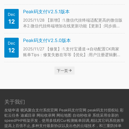
新增一条解码API-秒解码-优先调用本接口如果失败自动
切换官方接口继续解码【修复】:1.支付宝通道->自动化
Peak码支付V2.5.1版本
Dec
配置CK商家账单Tips：这次真修…
2025/11/28 【新增】:1.微信代挂终端适配更高的微信版
12
本2.微信代挂终端增加在线更新功能【更新】:同步插件
商城支付插件版本
Peak码支付V2.5.0版本
Dec
2025/11/27 【修复】:1.支付宝通道->自动配置CK商家
12
账单Tips：修复失败在等等【优化】:用户注册逻辑删除
多余代码
下一页
关于我们
友链申请
晓风聚合支付系统官网
Peak码支付官网
peak码支付授权站
彩
虹云任务
迪威目录
网站收录网
网站地图
自动秒收录
系统采用全新的
speedPHP框架开发，使用多线程Cur检测账单回调,相比其它码系统效率
提高上百倍不止,多种支付最新协议以及出色的云端技术，和三重防掉单