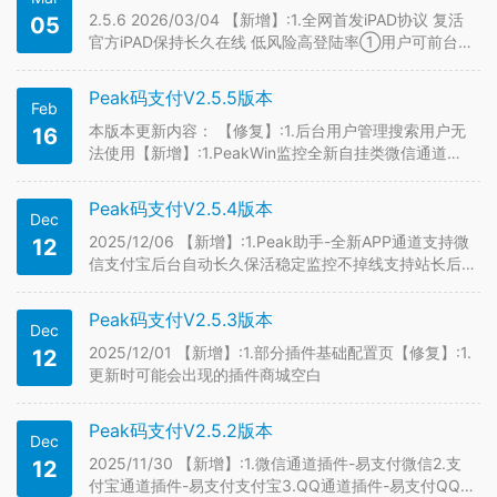
2.5.6 2026/03/04 【新增】:1.全网首发iPAD协议 复活
05
官方iPAD保持长久在线 低风险高登陆率①用户可前台自
定义代理进行登录②同账号想使用不同通道可直接进行
登录复用无需重新登录③新增通道同步数据功能，防止
Peak码支付V2.5.5版本
Feb
云端在线平台假离线④云端自带云秒等功能也就是市
面…
本版本更新内容： 【修复】:1.后台用户管理搜索用户无
16
法使用【新增】:1.PeakWin监控全新自挂类微信通道全
能码支持个人码 赞赏码 商家码 经营码软件内支持多个账
号同时登录进行监控2.Peak助手-iOS苹果端APP监控(开
Peak码支付V2.5.4版本
Dec
发测试中…)3.后台新增云端应用…
2025/12/06 【新增】:1.Peak助手-全新APP通道支持微
12
信支付宝后台自动长久保活稳定监控不掉线支持站长后
台自定义APP信息2.API对接页新增软件通讯密钥3.后台
插件商城增加筛选通道类型【优化】:1.优化商家账单回
Peak码支付V2.5.3版本
Dec
调检测逻辑防止掉单2.尝试优化支付宝免挂通道…
2025/12/01 【新增】:1.部分插件基础配置页【修复】:1.
12
更新时可能会出现的插件商城空白
Peak码支付V2.5.2版本
Dec
2025/11/30 【新增】:1.微信通道插件-易支付微信2.支
12
付宝通道插件-易支付支付宝3.QQ通道插件-易支付QQ4.