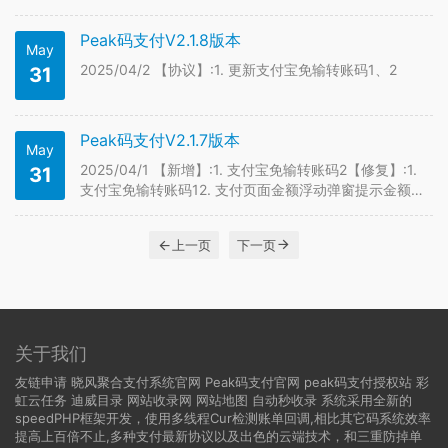
Peak码支付V2.1.8版本
May
2025/04/2 【协议】:1. 更新支付宝免输转账码1、2
31
Peak码支付V2.1.7版本
May
2025/04/1 【新增】:1. 支付宝免输转账码2【修复】:1.
31
支付宝免输转账码12. 支付页面金额浮动弹窗提示金额不
正确
上一页
下一页
关于我们
友链申请
晓风聚合支付系统官网
Peak码支付官网
peak码支付授权站
彩
虹云任务
迪威目录
网站收录网
网站地图
自动秒收录
系统采用全新的
speedPHP框架开发，使用多线程Cur检测账单回调,相比其它码系统效率
提高上百倍不止,多种支付最新协议以及出色的云端技术，和三重防掉单