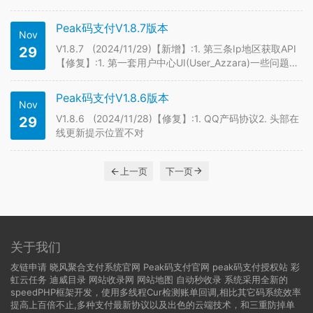
【优化】:1. speed核心框架
Peak码支付V1.8.7版本
Nov
V1.8.7 (2024/11/29)【新增】:1. 第三条Ip地区获取API
29
【修复】:1. 第一套用户中心UI(User_Azzara)一些问题
2. 修复后台设置一些问题(比如邮件自定义模板保存失败)
【优化】:1. speed核心框架
Peak码支付V1.8.6版本
Nov
V1.8.6 (2024/11/28)【修复】:1. QQ产码协议2. 头部在
29
线更新提示位置不对
上一页
下一页
关于我们
友链申请
晓风聚合支付系统官网
Peak码支付官网
peak码支付授权站
彩
虹云任务
迪威目录
网站收录网
网站地图
自动秒收录
系统采用全新的
speedPHP框架开发，使用多线程Cur检测账单回调,相比其它码系统效率
提高上百倍不止,多种支付最新协议以及出色的云端技术，和三重防掉单